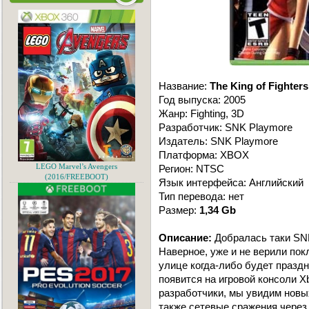
Название:
The King of Fighter
Год выпуска: 2005
Жанр: Fighting, 3D
Разработчик: SNK Playmore
Издатель: SNK Playmore
Платформа: XBOX
LEGO Marvel’s Avengers
Регион: NTSC
(2016/FREEBOOT)
Язык интерфейса: Английский
Тип перевода: нет
Размер:
1,34 Gb
Описание:
Добралась таки SNK 
Наверное, уже и не верили пок
улице когда-либо будет праздни
появится на игровой консоли X
разработчики, мы увидим новы
также сетевые сражения через 