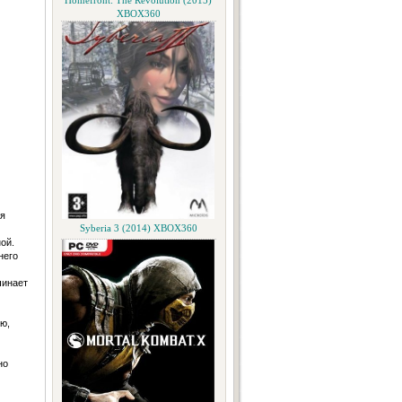
Homefront: The Revolution (2015)
XBOX360
я
Syberia 3 (2014) XBOX360
ой.
него
чинает
ю,
но