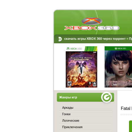
скачать игры XBOX 360 через торрент
»
П
Жанры игр
Аркады
Fatal
Гонки
Логические
Приключения