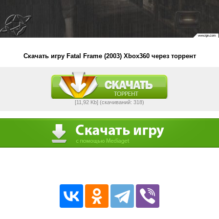
Скачать игру Fatal Frame (2003) Xbox360 через торрент
[11,92 Kb] (cкачиваний: 318)