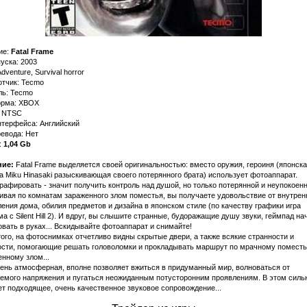
ие:
Fatal Frame
уска: 2003
dventure, Survival horror
отчик: Tecmo
ль: Tecmo
рма: XBOX
: NTSC
нтерфейса: Английский
евода: Нет
:
1,04 Gb
ие:
Fatal Frame выделяется своей оригинальностью: вместо оружия, героиня (японска
 Miku Hinasaki разыскивающая своего потерянного брата) использует фотоаппарат.
афировать - значит получить контроль над душой, но только потерянной и неупокоенн
вая по комнатам зараженного злом поместья, вы получаете удовольствие от внутрен
ния дома, обилия предметов и дизайна в японском стиле (по качеству графики игра
а с Silent Hill 2). И вдруг, вы слышите странные, будоражащие душу звуки, геймпад на
вать в руках... Вскидывайте фотоаппарат и снимайте!
ого, на фотоснимках отчетливо видны скрытые двери, а также всякие странности и
ости, помогающие решать головоломки и прокладывать маршрут по мрачному поместь
нному злом...
ень атмосферная, вполне позволяет вжиться в придуманный мир, волноваться от
аемого напряжения и пугаться неожиданным потусторонним проявлениям. В этом силь
т подходящее, очень качественное звуковое сопровождение...