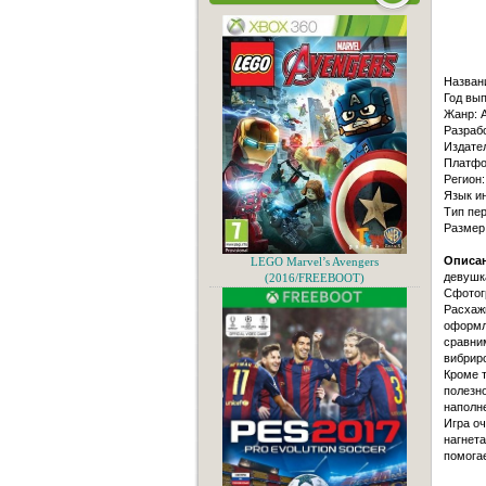
Назван
Год вып
Жанр: A
Разраб
Издате
Платфо
Регион
Язык и
Тип пер
Размер
Описан
LEGO Marvel’s Avengers
девушка
(2016/FREEBOOT)
Сфотогр
Расхажи
оформле
сравним
вибриро
Кроме т
полезн
наполне
Игра оч
нагнет
помогае