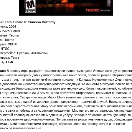
ие:
Fatal Frame II: Crimson Butterfly
уска: 2004
urvival Horror
отчик: Tecmo
ль: Tecmo
рма: XBOX
: NTSC
терфейса: Русский, Английский
евода: Текст
:
4,11 Gb
ие:
В основу игры разработчики положили существующую в Японии легенду о прокля
ии, жители которого, дабы умилостивить жестоких богов, провели ритуал Жертвоприн
туала в том, что две девочки-близняшки приходят к Колодцу Неупокоенных Душ, после
 добровольно и собственноручно убивает младшую. То ли нечто в ритуале пошло не та
исходящее было слишком мерзким даже для черных душ богов покровителей, но обреч
 в ту ночь исчезла с лица земли, а все обитатели отправились прямиком в чистилище.
тысяча лет. Сёстры-близнецы Мио и Майу вышли на прогулку в лес, в котором они не
амых пор, как с одной из девочек здесь приключился трагичный случай. Ближе к вечер
ьно более чувствительная Майу заметила необычного, сияющего мерцающим красны
мотылька и побежала за чудесным созданием. Мио ничего не оставалось, как последо
рылатый проводник оказал им медвежью услугу, заведя в то самое место, где когда-то
лось поселение демонопоклонников. Почувствовав рядом невинные души, обладающи
рмальными способностями близнецов, обретающиеся на границе жизни и не жизни
лись от многовекового сна...