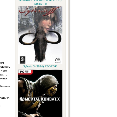
Homefront: The Revolution (2015)
XBOX360
том
ошения.
Syberia 3 (2014) XBOX360
 чего
к, то
енная
 бывали
у
м
вать за
х