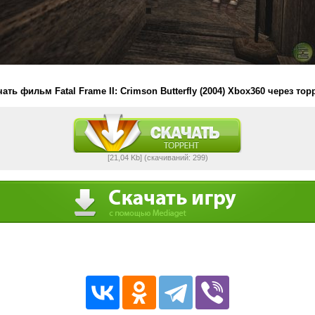
ать фильм Fatal Frame II: Crimson Butterfly (2004) Xbox360 через тор
[21,04 Kb] (cкачиваний: 299)