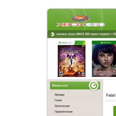
скачать игры XBOX 360 через торрент
»
П
Жанры игр
Аркады
Fatal
Гонки
Логические
Приключения