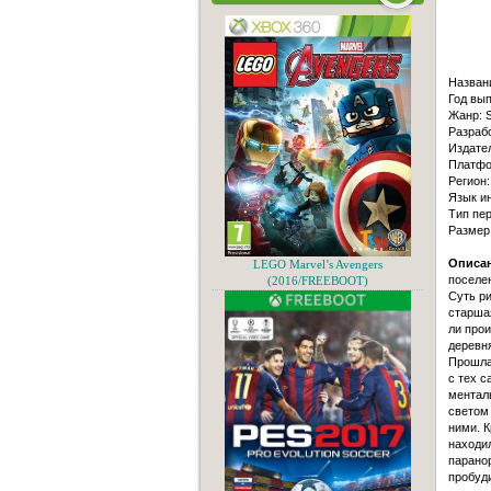
Назван
Год вып
Жанр: S
Разраб
Издате
Платфо
Регион
Язык ин
Тип пер
Размер
Описан
LEGO Marvel’s Avengers
поселен
(2016/FREEBOOT)
Суть ри
старшая
ли про
деревня
Прошла 
с тех с
ментал
светом 
ними. К
находи
парано
пробуди