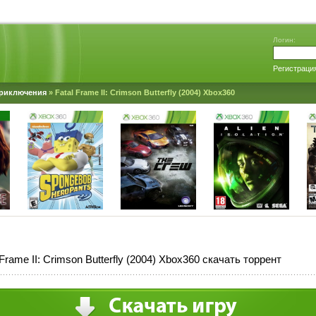
Логин:
Регистраци
риключения
» Fatal Frame II: Crimson Butterfly (2004) Xbox360
 Frame II: Crimson Butterfly (2004) Xbox360 скачать торрент