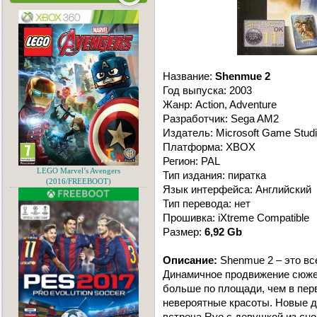
Название:
Shenmue 2
Год выпуска: 2003
Жанр: Action, Adventure
Разработчик: Sega AM2
Издатель: Microsoft Game Stud
Платформа: XBOX
Регион: PAL
LEGO Marvel’s Avengers
Тип издания: пиратка
(2016/FREEBOOT)
Язык интерфейса: Английский
Тип перевода: нет
Прошивка: iXtreme Compatible
Размер:
6,92 Gb
Описание:
Shenmue 2 – это все
Динамичное продвижение сюжета
больше по площади, чем в пер
невероятные красоты. Новые д
встреча Ryo с девушкой из сно