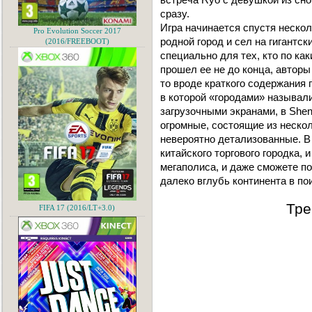
сразу.
Игра начинается спустя нескол
Pro Evolution Soccer 2017
родной город и сел на гигантск
(2016/FREEBOOT)
специально для тех, кто по ка
прошел ее не до конца, автор
то вроде краткого содержания 
в которой «городами» называл
загрузочными экранами, в Shen
огромные, состоящие из нескол
невероятно детализованные. В
китайского торгового городка,
мегаполиса, и даже сможете п
далеко вглубь континента в пои
Тре
FIFA 17 (2016/LT+3.0)