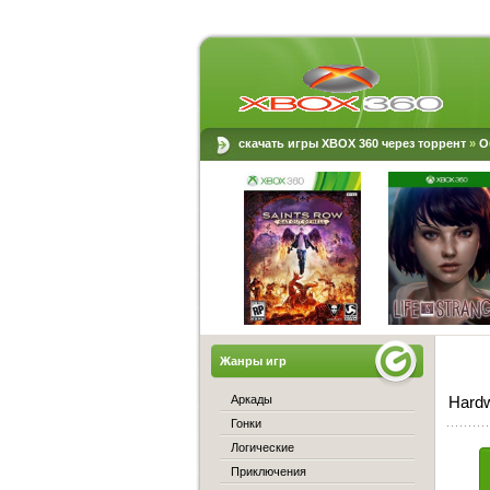
скачать игры XBOX 360 через торрент
»
О
Жанры игр
Аркады
Hardw
Гонки
Логические
Приключения