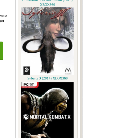
Homefront: The Revolution (2015)
XBOX360
можно
дет
Syberia 3 (2014) XBOX360