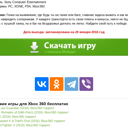
ь: Sony Computer Entertainment
рмы: PC, XONE, PS4, Xbox360
ие:
Гонки на выживание, где будь ты на танке или баге, главная задача выжить и как 
навредить соперникам. У каждого транспорта есть свою плюсы и минусы, никто не бу
 с пушкой танка, но и баг на бездорожье догнать не легко. Найдите свой путь к победе.
Дата выхода: запланирована на 20 января 2016 год
жие игры для Xbox 360 бесплатно
Last Guardian (2016) Xbox360 торрент
 Remains of Edith Finch (2016) Xbox360 торрент
 (2016) Xbox360 торрент
arted 4: A Thief's End (2016) Xbox360 торрент
et Fighter V (2016) Xbox360 торрент