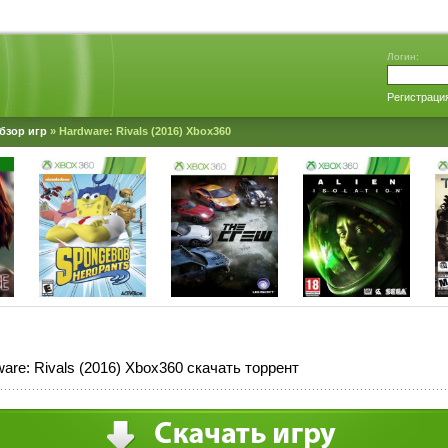
Логин:
Регистраци
бзор игр
» Hardware: Rivals (2016) Xbox360
are: Rivals (2016) Xbox360 скачать торрент