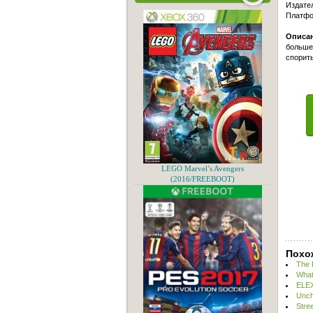
Издател
Платфо
Описан
больше 
спорить
LEGO Marvel’s Avengers
(2016/FREEBOOT)
Похо
The 
What
ELEX
Unch
Stre