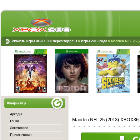
скачать игры XBOX 360 через торрент
»
Игры 2013 года
» Madden NFL 25 (
Жанры игр
Аркады
Madden NFL 25 (2013) XBOX360
Гонки
Логические
Приключения