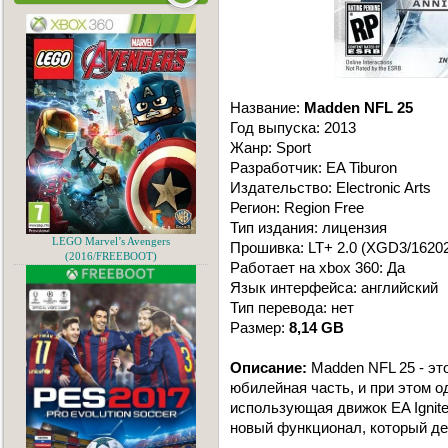
Название:
Madden NFL 25
Год выпуска: 2013
Жанр: Sport
Разработчик: EA Tiburon
Издательство: Electronic Arts
Регион: Region Free
Тип издания: лицензия
LEGO Marvel’s Avengers
Прошивка: LT+ 2.0 (XGD3/1620
(2016/FREEBOOT)
Работает на xbox 360: Да
Язык интерфейса: английский
Тип перевода: нет
Размер:
8,14 GB
Описание:
Madden NFL 25 - эт
юбилейная часть, и при этом одн
использующая движок EA Ignit
новый функционал, который де