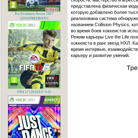
представлена физическая модел
которую добавлено более тыся
Pro Evolution Soccer 2017
реализована система обнаруже
(2016/FREEBOOT)
названием Collision Physics, к
во время боев хоккеистов испол
Режим карьеры Live the Life п
хоккеиста в ранг звезд НХЛ. К
время интервью, взаимодействи
карьеру и развитие умений.
Тре
FIFA 17 (2016/LT+3.0)