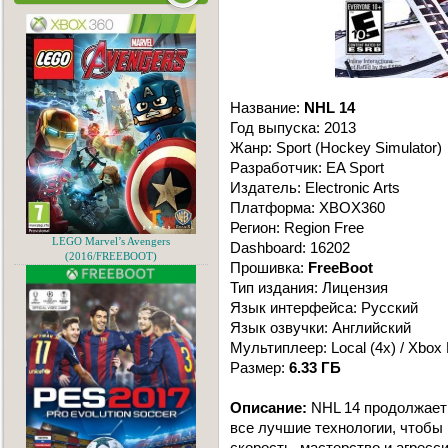
Название:
NHL 14
Год выпуска: 2013
Жанр: Sport (Hockey Simulator)
Разработчик: EA Sport
Издатель: Electronic Arts
Платформа: XBOX360
Регион: Region Free
LEGO Marvel’s Avengers
Dashboard: 16202
(2016/FREEBOOT)
Прошивка:
FreeBoot
Тип издания: Лицензия
Язык интерфейса: Русский
Язык озвучки: Английский
Мультиплеер: Local (4x) / Xbox 
Размер:
6.33 ГБ
Описание:
NHL 14 продолжает 
все лучшие технологии, чтобы 
скорость, мастерство и агресс