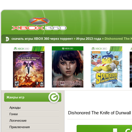
скачать игры XBOX 360 через торрент
»
Игры 2013 года
» Dishonored The K
Жанры игр
Аркады
Dishonored The Knife of Dunwal
Гонки
Логические
Приключения