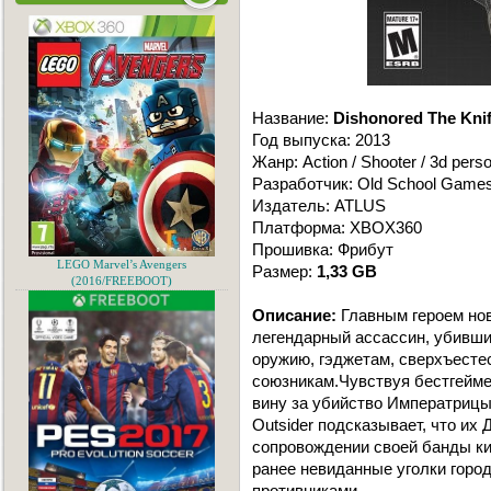
Название:
Dishonored The Knif
Год выпуска: 2013
Жанр: Action / Shooter / 3d pers
Разработчик: Old School Game
Издатель: ATLUS
Платформа: XBOX360
Прошивка: Фрибут
LEGO Marvel’s Avengers
Размер:
1,33 GB
(2016/FREEBOOT)
Описание:
Главным героем нов
легендарный ассассин, убивши
оружию, гэджетам, сверхъест
союзникам.Чувствуя бестгейме
вину за убийство Императрицы 
Outsider подсказывает, что их 
сопровождении своей банды ки
ранее невиданные уголки город
противниками.