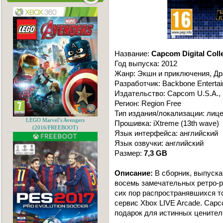
Название:
Capcom Digital Coll
Год выпуска: 2012
Жанр: Экшн и приключения, Др
Разработчик: Backbone Enterta
Издательство: Capcom U.S.A., 
Регион: Region Free
Тип издания/локализации: лиц
LEGO Marvel’s Avengers
Прошивка: iXtreme (13th wave)
(2016/FREEBOOT)
Язык интерфейса: английский
Язык озвучки: английский
Размер:
7,3 GB
Описание:
В сборник, выпуска
восемь замечательных ретро-р
сих пор распространявшихся т
сервис Xbox LIVE Arcade. Capco
подарок для истинных ценител