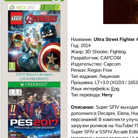
Название:
Ultra Street Fighter 
Год: 2014
Жанр: 3D Shooter, Fighting
Разработчик: CAPCOM
Издательство: Capcom
Регион: Region Free
LEGO Marvel’s Avengers
Тип издания: Лицензия
(2016/FREEBOOT)
Прошивка: LT+3.0 (XGD3 / 1653
Язык интерфейса:
Eng
Тип перевода:
Нету
Описание:
Super SFIV выходит
дополнился Decapre, Elena, Hug
персонажей! В комплекте улуч
загрузки роликов на YouTube! 
Super SFIV и SSFIV Arcade Edit
материалы также включены в п