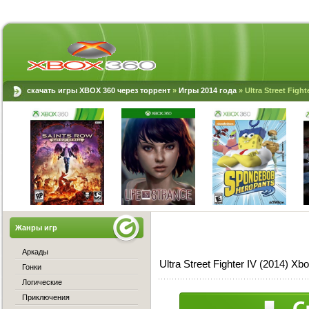
скачать игры XBOX 360 через торрент
»
Игры 2014 года
» Ultra Street Fight
Жанры игр
Аркады
Ultra Street Fighter IV (2014) X
Гонки
Логические
Приключения