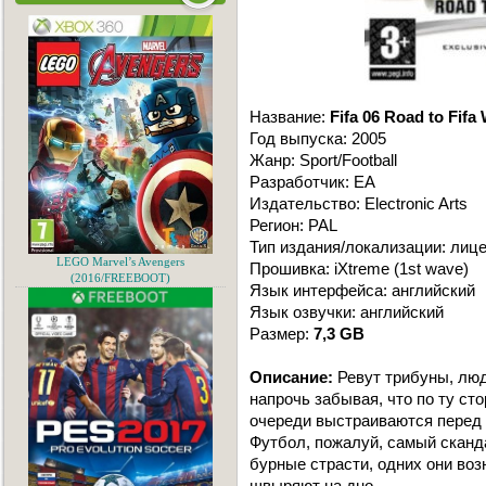
Название:
Fifa 06 Road to Fifa
Год выпуска: 2005
Жанр: Sport/Football
Разработчик: EA
Издательство: Electronic Arts
Регион: PAL
Тип издания/локализации: лиц
LEGO Marvel’s Avengers
Прошивка: iXtreme (1st wave)
(2016/FREEBOOT)
Язык интерфейса: английский
Язык озвучки: английский
Размер:
7,3 GB
Описание:
Ревут трибуны, люд
напрочь забывая, что по ту ст
очереди выстраиваются перед 
Футбол, пожалуй, самый сканда
бурные страсти, одних они воз
швыряют на дно.