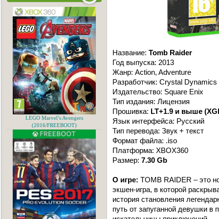
Название:
Tomb Raider
Год выпуска: 2013
Жанр: Action, Adventure
Разработчик: Crystal Dynamics
Издательство: Square Enix
Тип издания: Лицензия
Прошивка:
LT+1.9 и выше (XGD
LEGO Marvel’s Avengers
Язык интерфейса: Русский
(2016/FREEBOOT)
Тип перевода: Звук + текст
Формат файла: .iso
Платформа: XBOX360
Размер:
7.30 Gb
О игре:
TOMB RAIDER – это но
экшен-игра, в которой раскры
история становления легендарн
путь от запуганной девушки в
искательницы приключений.