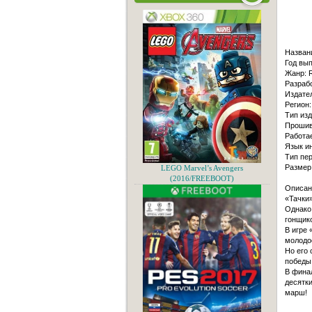
Назван
Год вып
Жанр: R
Разраб
Издате
Регион:
Тип изд
Прошивк
Работае
Язык и
Тип пер
Размер
LEGO Marvel’s Avengers
(2016/FREEBOOT)
Описан
«Тачки»
Однако
гонщико
В игре
молодо
Но его 
победы
В фина
десятки
марш!