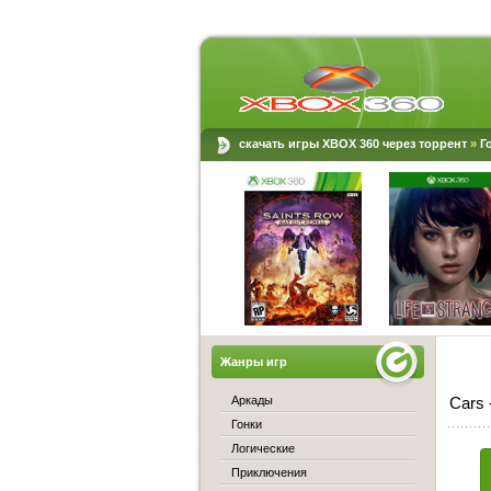
скачать игры XBOX 360 через торрент
»
Г
Жанры игр
Аркады
Cars 
Гонки
Логические
Приключения