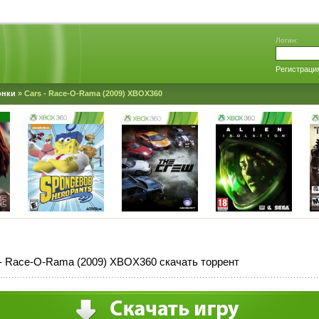
Логин:
Регистраци
онки
» Cars - Race-O-Rama (2009) XBOX360
- Race-O-Rama (2009) XBOX360 скачать торрент