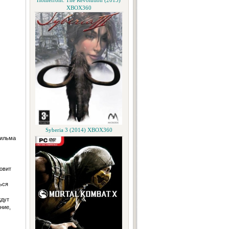
Homefront: The Revolution (2015)
XBOX360
Syberia 3 (2014) XBOX360
фильма
овит
ься
ждут
ние,