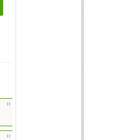
| |
| |