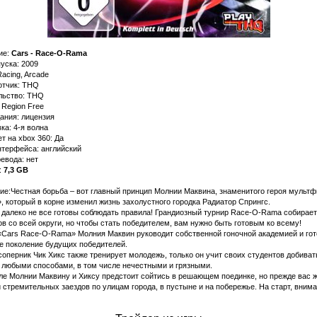
ие:
Cars - Race-O-Rama
уска: 2009
acing, Arcade
отчик: THQ
льство: THQ
 Region Free
ания: лицензия
а: 4-я волна
т на xbox 360: Да
нтерфейса: английский
евода: нет
:
7,3 GB
ие:Честная борьба – вот главный принцип Молнии Маквина, знаменитого героя мульт
, который в корне изменил жизнь захолустного городка Радиатор Спрингс.
 далеко не все готовы соблюдать правила! Грандиозный турнир Race-O-Rama собирает
в со всей округи, но чтобы стать победителем, вам нужно быть готовым ко всему!
 «Cars Race-O-Rama» Молния Маквин руководит собственной гоночной академией и гот
е поколение будущих победителей.
соперник Чик Хикс также тренирует молодежь, только он учит своих студентов добиват
 любыми способами, в том числе нечестными и грязными.
ле Молнии Маквину и Хиксу предстоит сойтись в решающем поединке, но прежде вас 
 стремительных заездов по улицам города, в пустыне и на побережье. На старт, внима