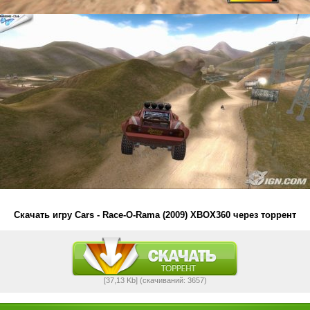
Скачать игру Cars - Race-O-Rama (2009) XBOX360 через торрент
[37,13 Kb] (cкачиваний: 3657)