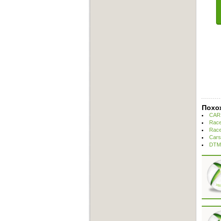
Похо
CARS
Race
Race
Cars
DTM 