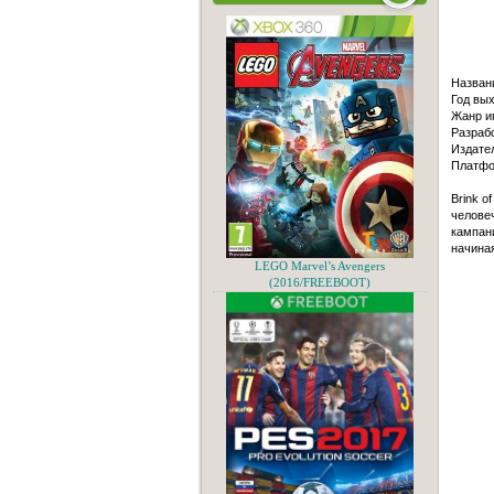
Назван
Год вых
Жанр иг
Разрабо
Издател
Платфо
Brink o
человеч
кампани
начина
LEGO Marvel’s Avengers
(2016/FREEBOOT)