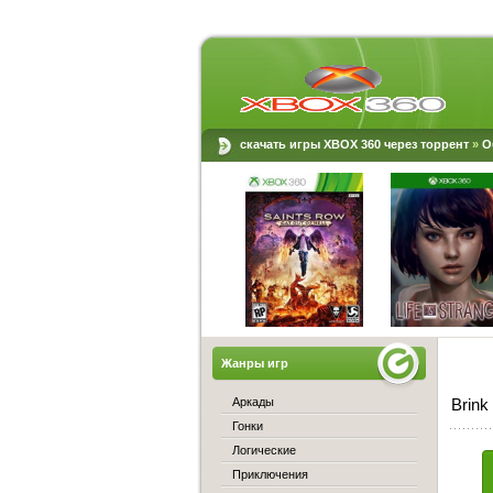
скачать игры XBOX 360 через торрент
»
О
Жанры игр
Аркады
Brink
Гонки
Логические
Приключения