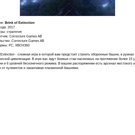
ие:
Brink of Extinction
ода: 2017
ры: стратегия
тчик: Correcture Games AB
ьство: Correcture Games AB
рмы: PC, XBOX360
f Extinction - сложная игра в которой вам предстоит строить оборонные башни, в руинах
еской цивилизации. В игре вас ждут боевые стаи насекомых на протяжение более 15 
и и 6 уровней бесконечного режима. В вашем распоряжении есть арсенал жестокого о
я от пулеметов и заканчивая плазменной башнями.