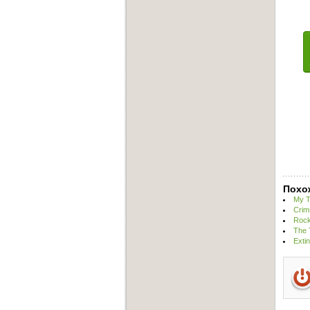
Похо
My T
Crim
Rock
The 
Exti