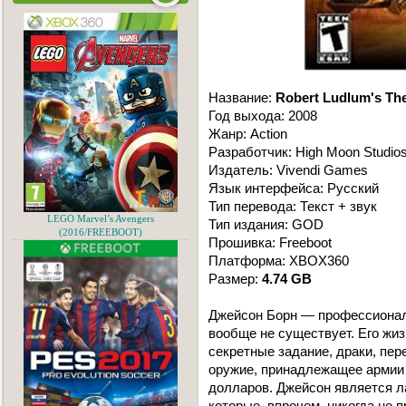
Название:
Robert Ludlum's Th
Год выхода: 2008
Жанр: Action
Разработчик: High Moon Studio
Издатель: Vivendi Games
Язык интерфейса: Русский
Тип перевода: Текст + звук
LEGO Marvel’s Avengers
Тип издания: GOD
(2016/FREEBOOT)
Прошивка: Freeboot
Платформа: XBOX360
Размер:
4.74 GB
Джейсон Борн — профессионал
вообще не существует. Его жи
секретные задание, драки, пе
оружие, принадлежащее армии
долларов. Джейсон является л
которые, впрочем, никогда не 