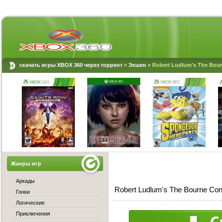
скачать игры XBOX 360 через торрент
»
Экшен
» Robert Ludlum's The Bou
Жанры игр
Аркады
Robert Ludlum's The Bourne Co
Гонки
Логические
Приключения