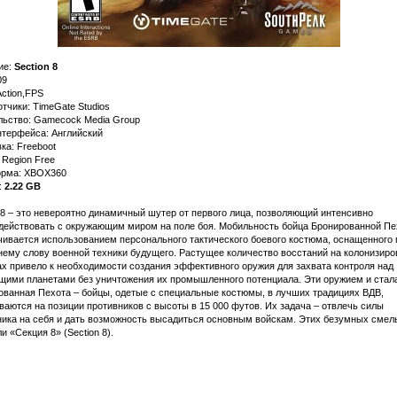
ие:
Section 8
09
ction,FPS
тчики: TimeGate Studios
льство: Gamecock Media Group
нтерфейса: Английский
ка: Freeboot
 Region Free
рма: XBOX360
:
2.22 GB
 8 – это невероятно динамичный шутер от первого лица, позволяющий интенсивно
действовать с окружающим миром на поле боя. Мобильность бойца Бронированной П
чивается использованием персонального тактического боевого костюма, оснащенного 
нему слову военной техники будущего. Растущее количество восстаний на колонизир
х привело к необходимости создания эффективного оружия для захвата контроля над
щими планетами без уничтожения их промышленного потенциала. Эти оружием и стал
ованная Пехота – бойцы, одетые с специальные костюмы, в лучших традициях ВДВ,
аются на позиции противников с высоты в 15 000 футов. Их задача – отвлечь силы
ника на себя и дать возможность высадиться основным войскам. Этих безумных смел
и «Секция 8» (Section 8).