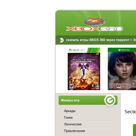
скачать игры XBOX 360 через торрент
»
Э
Жанры игр
Аркады
Secti
Гонки
Логические
Приключения