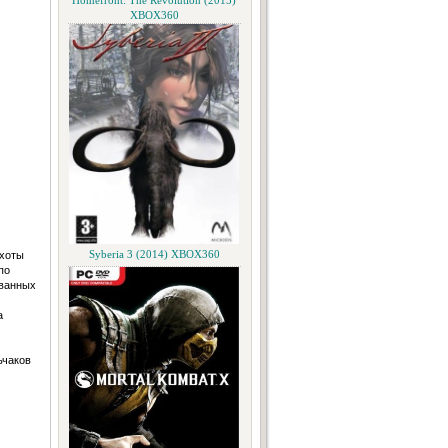
Homefront: The Revolution (2015)
XBOX360
ехоты
Syberia 3 (2014) XBOX360
по
ованных
а
ьчаков