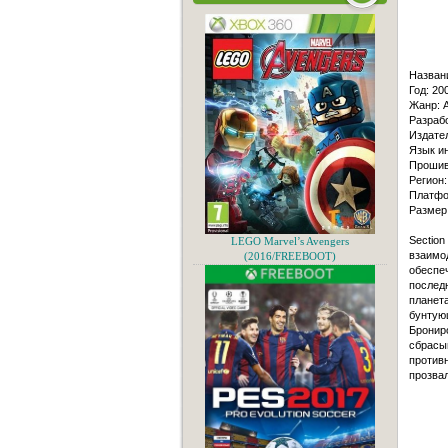
Назван
Год: 20
Жанр: A
Разрабо
Издате
Язык и
Прошив
Регион:
Платфо
Размер
Section
LEGO Marvel’s Avengers
взаимо
(2016/FREEBOOT)
обеспе
послед
планета
бунтую
Бронир
сбрасыв
против
прозвал