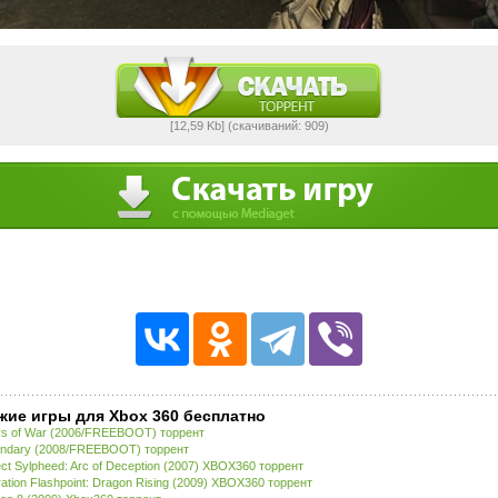
[12,59 Kb] (cкачиваний: 909)
жие игры для Xbox 360 бесплатно
s of War (2006/FREEBOOT) торрент
ndary (2008/FREEBOOT) торрент
ect Sylpheed: Arc of Deception (2007) XBOX360 торрент
ation Flashpoint: Dragon Rising (2009) XBOX360 торрент