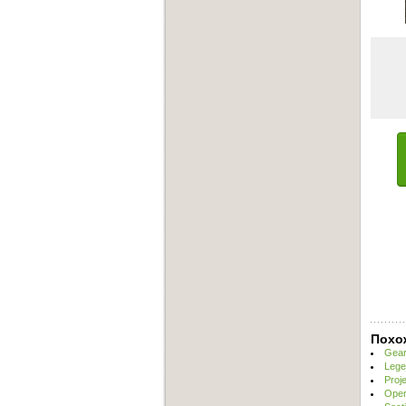
Похо
Gear
Lege
Proj
Oper