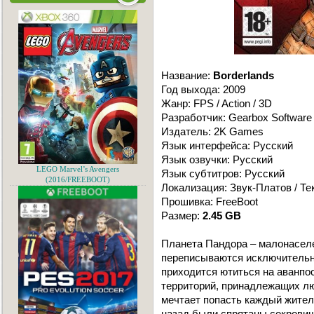
Название:
Borderlands
Год выхода: 2009
Жанр: FPS / Action / 3D
Разработчик: Gearbox Software
Издатель: 2K Games
Язык интерфейса: Русский
Язык озвучки: Русский
LEGO Marvel’s Avengers
Язык субтитров: Русский
(2016/FREEBOOT)
Локализация: Звук-Платов / Те
Прошивка: FreeBoot
Размер:
2.45 GB
Планета Пандора – малонаселе
переписываются исключительн
приходится ютиться на аванпос
территорий, принадлежащих лю
мечтает попасть каждый жител
назад были спрятаны сокрови