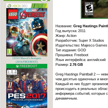
Название:
Greg Hastings Paintb
Год выпуска: 2011
Жанр: Action
Разработчик: Super X Studios
Издательство: Majesco Games
Тип издания: GOD
Прошивка: Freeboot
LEGO Marvel’s Avengers
Язык интерфейса: английский
(2016/FREEBOOT)
Размер:
2.76 GB
Greg Hastings Paintball 2 — н
чем десятью одиночных и мног
Каждый из них будет организо
происходить в реальных облас
информера событий, которые с
динамичным.