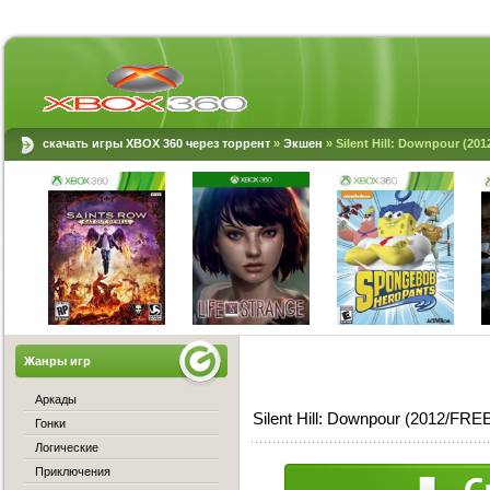
скачать игры XBOX 360 через торрент
»
Экшен
» Silent Hill: Downpour (2
Жанры игр
Аркады
Silent Hill: Downpour (2012/F
Гонки
Логические
Приключения