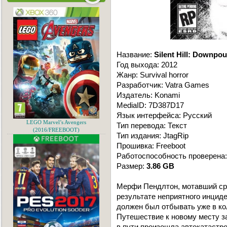
Название:
Silent Hill: Downpou
Год выхода: 2012
Жанр: Survival horror
Разработчик: Vatra Games
Издатель: Konami
MediaID: 7D387D17
Язык интерфейса: Русский
LEGO Marvel’s Avengers
Тип перевода: Текст
(2016/FREEBOOT)
Тип издания: JtagRip
Прошивка: Freeboot
Работоспособность проверена:
Размер:
3.86 GB
Мерфи Пендлтон, мотавший сро
результате неприятного инциде
должен был отбывать уже в ко
Путешествие к новому месту з
в пути произошла автокатастр