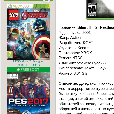
Название:
Silent Hill 2: Restl
Год выпуска: 2001
Жанр: Action
Разработчик: KCET
Издатель: Konami
Платформа: XBOX
Регион: NTSC
LEGO Marvel’s Avengers
Язык интерфейса: Русский
(2016/FREEBOOT)
Тип перевода: Текст + Звук
Размер:
3,04 Gb
Описание:
Догадайся кто-нибу
мест в хоррор-литературе и ф
бы не оккупированный призрак
станция, а тихий американский 
обитателей за последние пять
оборотней и инопланетных кус
населяли заброшенные дома 