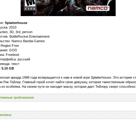
ие:
Splatterhouse
уска: 2010
ction, 3D, 3rd, person
тчик: BottleRocket Entertainment
льство: Namco Bandai Games
 Region Free
дания: GOD
ка: Freeboot
нтерфейса: русский
евода: текст
:
5.10 GB
еская аркада 1988 года возвращается к нам в новой игре Splatterhouse. Это история с
и Рик Тейлор. Главный герой хочет найти свою девушку, которая таинственным образ
 из особняка. На своем пути он находит маску, которая дает Тейлору сверх-способнос
темные требования:
ановка: