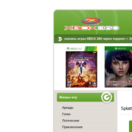
скачать игры XBOX 360 через торрент
»
Э
Жанры игр
Аркады
Splat
Гонки
Логические
Приключения