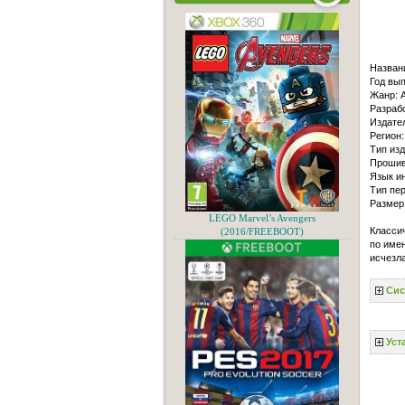
Назван
Год вып
Жанр: A
Разрабо
Издате
Регион:
Тип из
Прошив
Язык и
Тип пер
Размер
LEGO Marvel’s Avengers
Классич
(2016/FREEBOOT)
по имен
исчезла
Сис
Уст