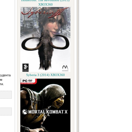
Homefront: The Revolution (2015)
XBOX360
тудента
Syberia 3 (2014) XBOX360
ом
ти.