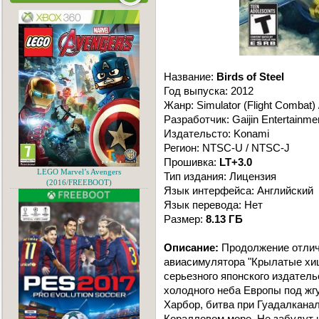
Название:
Birds of Steel
Год выпуска: 2012
Жанр: Simulator (Flight Combat) 
Разработчик: Gaijin Entertainme
Издательсто: Konami
Регион: NTSC-U / NTSC-J
Прошивка:
LT+3.0
LEGO Marvel’s Avengers
Тип издания: Лицензия
(2016/FREEBOOT)
Язык интерфейса: Английский
Язык перевода: Нет
Размер:
8.13 ГБ
Описание:
Продолжение отличн
авиасимулятора "Крылатые хищ
серьезного японского издатель
холодного неба Европы под жгу
Харбор, битва при Гуадалканал
Коралловом море. Не забудут 