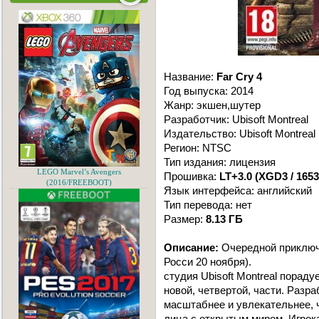
Название:
Far Cry 4
Год выпуска: 2014
Жанр: экшен,шутер
Разработчик: Ubisoft Montreal
Издательство: Ubisoft Montreal
Регион: NTSC
Тип издания: лицензия
LEGO Marvel’s Avengers
Прошивка:
LT+3.0 (XGD3 / 1653
(2016/FREEBOOT)
Язык интерфейса: английский
Тип перевода: нет
Размер:
8.13 ГБ
Описание:
Очередной приключе
Росси 20 ноября).
студия Ubisoft Montreal порад
новой, четвертой, части. Разра
масштабнее и увлекательнее, 
лица с открытым миром. Игрок