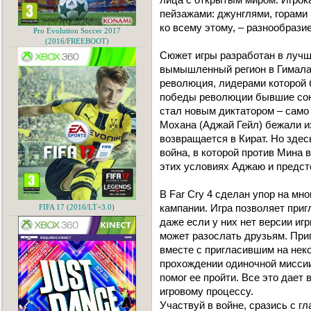
пейзажами: джунглями, горами
ко всему этому, – разнообрази
Pro Evolution Soccer 2017
(2016/FREEBOOT)
Сюжет игры разработан в лучши
вымышленный регион в Гималая
революция, лидерами которой 
победы революции бывшие сою
стал новым диктатором – само
Мохана (Аджай Гейл) бежали из
возвращается в Кират. Но здес
война, в которой против Мина 
этих условиях Аджаю и предст
В Far Cry 4 сделан упор на м
кампании. Игра позволяет при
FIFA 17 (2016/LT+3.0)
даже если у них нет версии иг
может разослать друзьям. При
вместе с пригласившим на нек
прохождении одиночной миссии 
помог ее пройти. Все это дает
игровому процессу.
Участвуй в войне, сразись с г