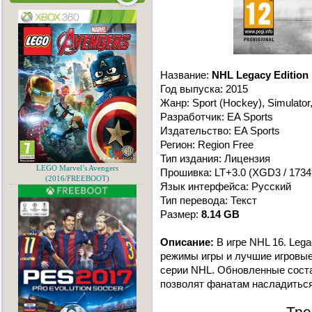
Название:
NHL Legacy Edition
Год выпуска: 2015
Жанр: Sport (Hockey), Simulator
Разработчик: EA Sports
Издательство: EA Sports
Регион: Region Free
Тип издания: Лицензия
LEGO Marvel’s Avengers
Прошивка: LT+3.0 (XGD3 / 1734
(2016/FREEBOOT)
Язык интерфейса: Русский
Тип перевода: Текст
Размер:
8.14 GB
Описание:
В игре NHL 16. Leg
режимы игры и лучшие игровые
серии NHL. Обновленные сост
позволят фанатам насладиться
Тре