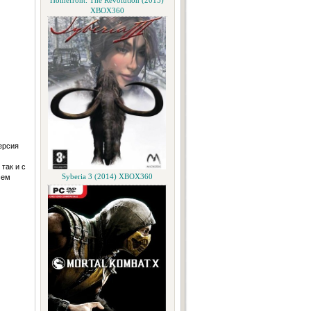
Homefront: The Revolution (2015)
XBOX360
ерсия
так и с
сем
Syberia 3 (2014) XBOX360