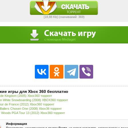
[18,88 Kb] (cкачиваний: 369)
жие игры для Xbox 360 бесплатно
tle Kingdom (2005) Xbox360 торрент
n White Snowboarding (2008) XBOX360 торрент
our de France (2012) Xbox360 торрент
Ballers Chosen One (2008) Xbox36 торрент
r Woods PGA Tour 13 (2012) Xbox360 торрент
Информация
Посетители, находящиеся в группе
Гости
, не могут оставлять комментарии к данн