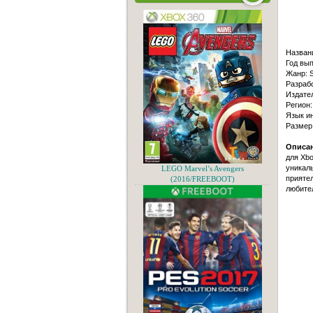
Назван
Год вып
Жанр: S
Разрабо
Издател
Регион
Язык и
Размер
Описан
для Xbo
уникаль
LEGO Marvel’s Avengers
приятел
(2016/FREEBOOT)
любител