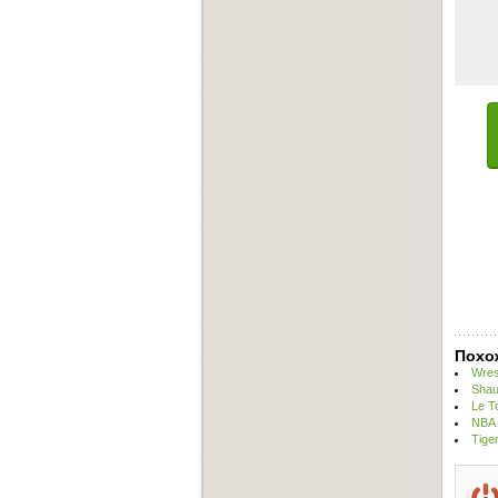
Похо
Wres
Shau
Le T
NBA 
Tige