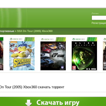
Логин:
Регистраци
портивные
» SSX On Tour (2005) Xbox360
n Tour (2005) Xbox360 скачать торрент