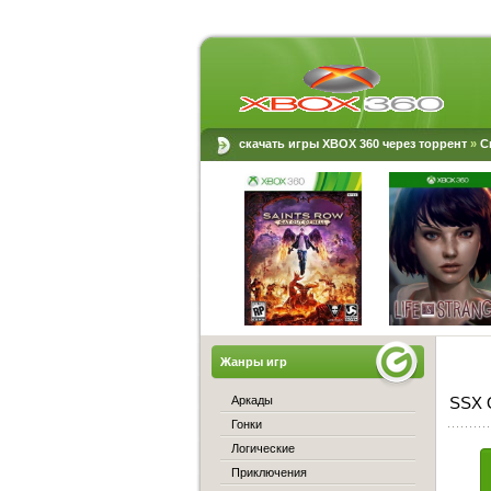
скачать игры XBOX 360 через торрент
»
С
Жанры игр
Аркады
SSX O
Гонки
Логические
Приключения