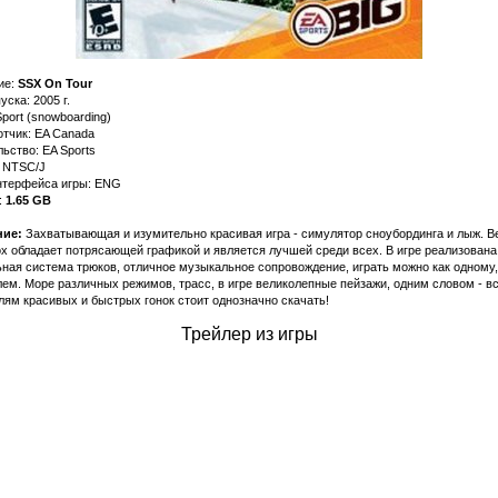
ие:
SSX On Tour
уска: 2005 г.
port (snowboarding)
тчик: EA Canada
ьство: EA Sports
: NTSC/J
нтерфейса игры: ENG
:
1.65 GB
ие:
Захватывающая и изумительно красивая игра - симулятор сноубординга и лыж. В
x обладает потрясающей графикой и является лучшей среди всех. В игре реализована
ная система трюков, отличное музыкальное сопровождение, играть можно как одному, 
ем. Море различных режимов, трасс, в игре великолепные пейзажи, одним словом - в
ям красивых и быстрых гонок стоит однозначно скачать!
Трейлер из игры