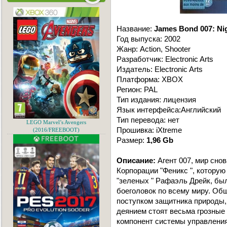
Название:
James Bond 007: Nig
Год выпуска: 2002
Жанр: Action, Shooter
Разработчик: Electronic Arts
Издатель: Electronic Arts
Платформа: XBOX
Регион: PAL
Тип издания: лицензия
Язык интерфейса:Английский
Тип перевода: нет
LEGO Marvel’s Avengers
Прошивка: iXtreme
(2016/FREEBOOT)
Размер:
1,96 Gb
Описание:
Агент 007, мир сно
Корпорации "Феникс ", которую
"зеленых " Рафаэль Дрейк, бы
боеголовок по всему миру. О
поступком защитника природы, 
деянием стоят весьма грозные
компонент системы управлени