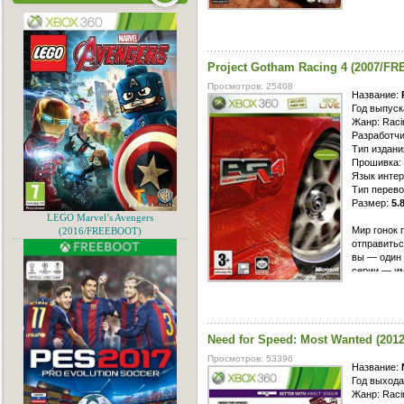
серии игр 
разработан
порадовать
равнодушны
Project Gotham Racing 4 (2007/F
окунуться 
весь адрен
Просмотров: 25408
спортивног
Название:
соперника
Год выпуск
Жанр: Raci
Разработчик
Тип издан
Прошивка
Язык интер
Тип перево
Размер:
5.
LEGO Marvel’s Avengers
Мир гонок 
(2016/FREEBOOT)
отправитьс
вы — один 
серии — им
эволюции г
гоночный ж
восхищени
в одном ме
Need for Speed: Most Wanted (20
Просмотров: 53396
Название:
Год выхода
Жанр: Racin