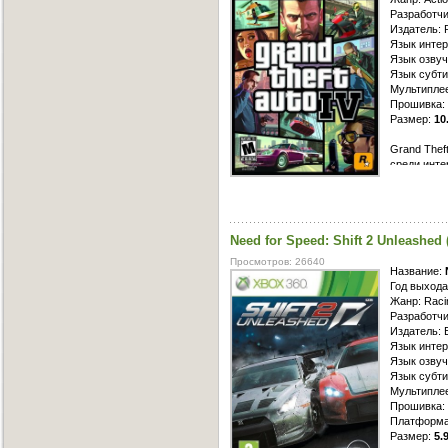
Разработчи
Издатель: 
Язык интер
Язык озвуч
Язык субти
Мультиплее
Прошивка: 
Размер:
10
Grand Thef
среди инте
отличаются
самостояте
угоняя по 
любых уви
Need for Speed: Shift 2 Unleashe
Просмотров: 26640
Название:
Год выхода
Жанр: Racin
Разработчик
Издатель: E
Язык интер
Язык озвуч
Язык субти
Мультиплее
Прошивка: 
Платформа
Размер:
5.