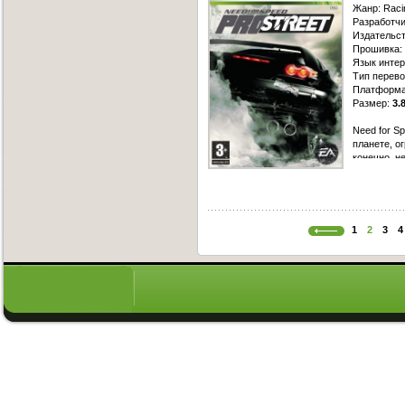
Жанр: Raci
Разработчи
Издательств
Прошивка: 
Язык интер
Тип перевод
Платформа
Размер:
3.
Need for S
планете, о
конечно, н
не прячутс
только на 
Street отл
совершенно
огромное к
1
2
3
4
игре нет с
разбиваютс
дыма!