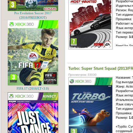
Разработчи
Издательсто
Регион: Re
Pro Evolution Soccer 2017
Тип издан
(2016/FREEBOOT)
Прошивка: 
Работает н
Язык интер
Тип перево
Размер:
3.
Need for S
огромному 
уличных го
позволит в
заездам, п
Turbo: Super Stunt Squad (2013/
также срав
Многопольз
Просмотров: 33030
для начала
Название:
ожидания, 
Год выхода
лишь появи
Жанр: Actio
FIFA 17 (2016/LT+3.0)
финиша мож
Разработчи
потратить 
Язык интер
Итальянски
Язык озвуч
Тип издан
Прошивка: 
Размер:
1.
«Турбо: Су
созданный 