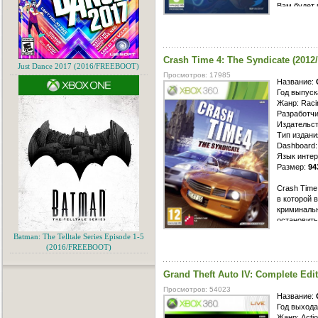
Вам будет 
героев. Ка
продемонс
пригодятся
выполнения
Crash Time 4: The Syndicate (20
необходимы
Just Dance 2017 (2016/FREEBOOT)
дополнител
Просмотров: 17985
также побе
Название:
Год выпуск
Жанр: Raci
Разработчи
Издательств
Тип издан
Dashboard
Язык интер
Размер:
94
Crash Time
в которой 
криминаль
остановить
Кельном. В
Batman: The Telltale Series Episode 1-5
знаменитог
(2016/FREEBOOT)
основаны н
город, иск
Grand Theft Auto IV: Complete Ed
деятельнос
покончить 
Просмотров: 54023
Название:
Год выхода
Жанр: Actio