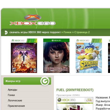
скачать игры XBOX 360 через торрент
»
Гонки
» Страница 2
Жанры игр
Аркады
FUEL (2009/FREEBOOT)
Гонки
Просмотров: 22961
Название:
Логические
Год выпуск
Жанр: Arca
Приключения
Разработчи