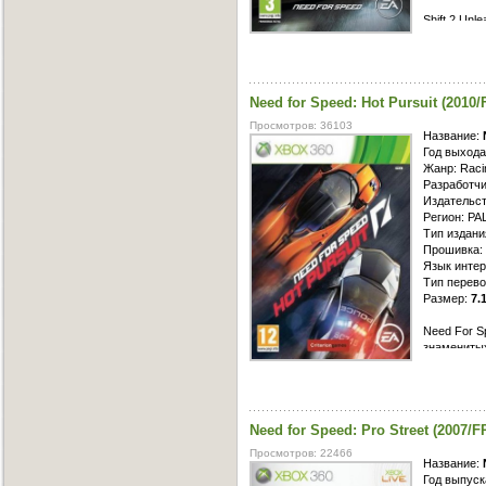
Shift 2 Un
симулятора
возможност
учитывать 
дорожного 
Need for Speed: Hot Pursuit (201
Кроме этог
игроку поч
Просмотров: 36103
Хорошо пр
Название:
позволит в
Год выхода
начинку, н
Жанр: Raci
различных 
Разработчи
Издательств
Регион: PA
Тип издан
Прошивка: 
Язык интер
Тип перево
Размер:
7.
Need For S
знаменитых
погони от 
специальна
позволяет 
рекомендац
Need for Speed: Pro Street (2007
испытать н
одиночку, 
Просмотров: 22466
Название:
Год выпуск