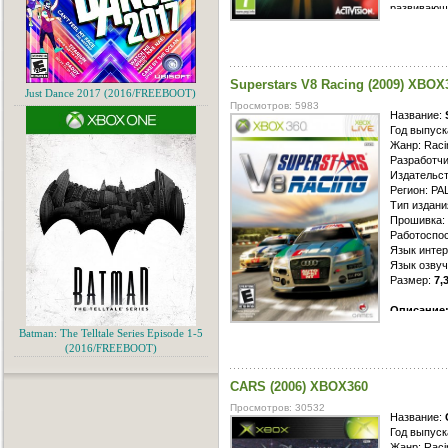
но для тех
развивающ
настоятель
заезды с л
пополнить 
маршрутов
авариями. 
боритесь з
Superstars V8 Racing (2009) XBOX
друзей, на
Just Dance 2017 (2016/FREEBOOT)
своих покл
Просмотров: 5983
виртуально
Название:
Год выпуск
Жанр: Raci
Разработчик
Издательст
Регион: PA
Тип издани
Прошивка: 
Работоспос
Язык интер
Язык озвуч
Размер:
7,
Описание
Superbike 
Batman: The Telltale Series Episode 1-5
официально
(2016/FREEBOOT)
класса «гра
непревзойд
CARS (2006) XBOX360
точности в
испанские 
Просмотров: 30532
воссозданы
Название:
BMW, Audi, 
Год выпуск
и гоняйте 
Жанр: Raci