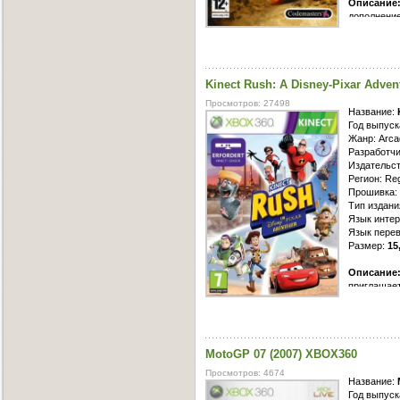
Описание
дополнение
считается 
современн
которых бо
разнообраз
Kinect Rush: A Disney-Pixar Adven
Австралии.
является н
Просмотров: 27498
динамическ
Название:
модель пр
Год выпуск
такие виза
Жанр: Arcad
ветер, кол
Разработчи
уважение к
Издательст
рекоменду
Регион: Re
Прошивка: 
Тип издани
Язык интер
Язык перев
Размер:
15
Описание
приглашает
пяти любим
помощью во
просканиру
в пяти мир
MotoGP 07 (2007) XBOX360
мультиплик
"Вверх", "
Просмотров: 4674
решать гол
Название:
Год выпуск