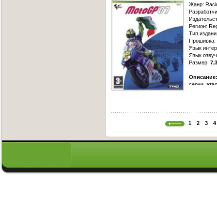
Жанр: Raci
Разработчи
Издательс
Регион: Re
Тип издани
Прошивка: 
Язык интер
Язык озвуч
Размер:
7,
Описание
серии, эта
чемпионата
Все гонщик
Гран-При.
1
2
3
4