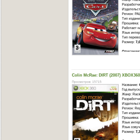
заезды по 
Разработчик
игроков.
Издательс
Регион: PA
Поведение 
Тип издани
включая п
Прошивка: 
подкрутить
Работает н
поменять 
Язык интер
способност
Тип перево
уровень сл
Размер:
7,
Описание
болельщико
адреналин 
скоростями
финишу пер
Colin McRae: DIRT (2007) XBOX360
Но есть в 
дружба, вз
Просмотров: 15715
чем лавры 
Название:
Именно пер
Год выпуск
любовь бли
Жанр: Raci
прозвищу М
Разработчи
он выбрал,
Издательст
славы и по
Регион: Re
гонки, ему
Тип издани
сияющего м
Прошивка: 
Спрингс, о
Язык интер
них и сам 
Язык озвуч
трудный, н
Размер:
7,
официально