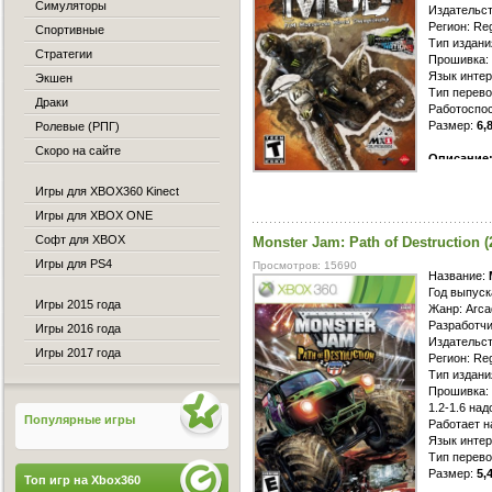
Симуляторы
Издательст
Регион: Re
Спортивные
Тип издани
Стратегии
Прошивка: 
Язык интер
Экшен
Тип перево
Драки
Работоспос
Размер:
6,
Ролевые (РПГ)
Скоро на сайте
Описание
игра, кака
Игры для XBOX360 Kinect
оправдующ
вовсе не о
Игры для XBOX ONE
вам ждет о
Софт для XBOX
Monster Jam: Path of Destruction 
байком. Иг
изображает
Игры для PS4
Просмотров: 15690
наследует 
Название:
виду спорт
Год выпуск
Игры 2015 года
продумання
Жанр: Arca
графика.
Разработчик
Игры 2016 года
Все образ
Издательств
Игры 2017 года
вы не смож
Регион: Re
них владее
Тип издани
будто на п
Прошивка: i
численност
1.2-1.6 над
Популярные игры
саундтрек,
Работает н
финишу пер
Язык интер
должное ус
Тип перево
Размер:
5,
Топ игр на Xbox360