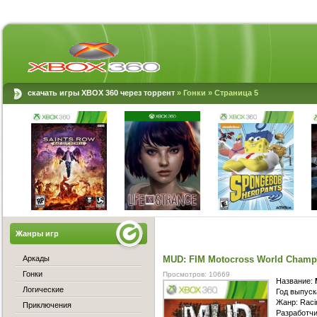
скачать игры XBOX 360 через торрент
»
Гонки
» Страница 5
Жанры игр
Аркады
MUD: FIM Motocross World Champ
Гонки
Просмотров: 10669
Название:
Логические
Год выпуск
Жанр: Racin
Приключения
Разработчик