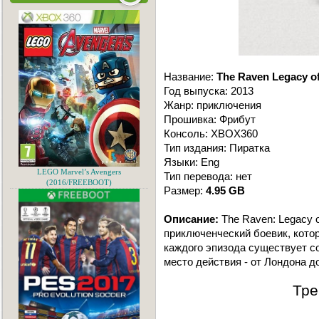
Название:
The Raven Legacy of
Год выпуска: 2013
Жанр: приключения
Прошивка: Фрибут
Консоль: XBOX360
Тип издания: Пиратка
Языки: Eng
LEGO Marvel’s Avengers
Тип перевода: нет
(2016/FREEBOOT)
Размер:
4.95 GB
Описание:
The Raven: Legacy o
приключенческий боевик, кото
каждого эпизода существует с
место действия - от Лондона д
Тре