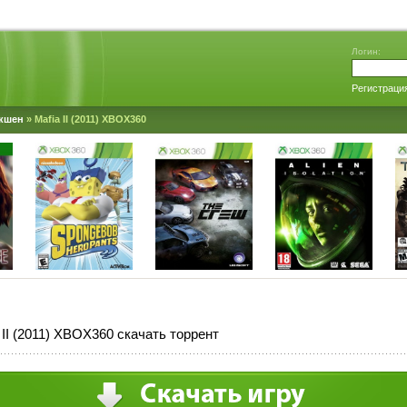
Логин:
Регистраци
кшен
» Mafia II (2011) XBOX360
 II (2011) XBOX360 скачать торрент