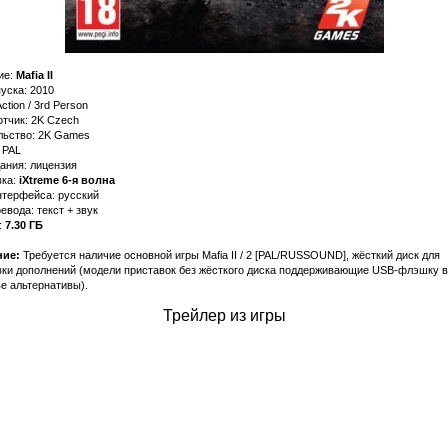
ие:
Mafia II
уска: 2010
ction / 3rd Person
тчик: 2K Czech
льство: 2K Games
 PAL
ания: лицензия
ка:
iXtreme 6-я волна
нтерфейса: русский
евода: текст + звук
:
7.30 ГБ
ие:
Требуется наличие основной игры Mafia II / 2 [PAL/RUSSOUND], жёсткий диск для
вки дополнений (модели приставок без жёсткого диска поддерживающие USB-флэшку в
е альтернативы).
Трейлер из игры