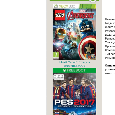
Назван
Год вып
Жанр: A
Разрабо
Издате
Регион:
Тип изд
Прошив
Язык и
Тип пер
Размер
LEGO Marvel’s Avengers
Описан
(2016/FREEBOOT)
устано
качеств