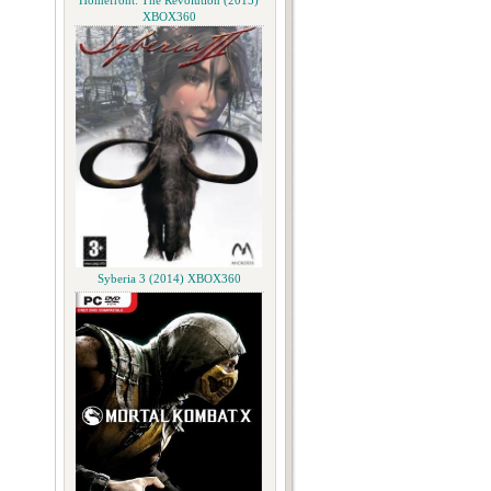
Homefront: The Revolution (2015)
XBOX360
Syberia 3 (2014) XBOX360