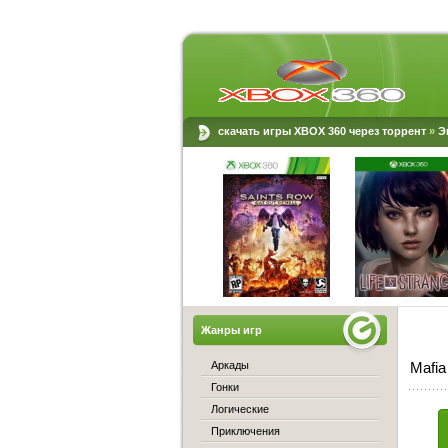
скачать игры XBOX 360 через торрент
»
Э
Жанры игр
Аркады
Mafia
Гонки
Логические
Приключения