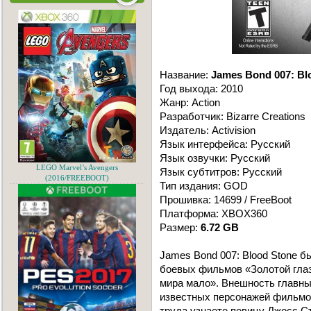
Название:
James Bond 007: Bl
Год выхода: 2010
Жанр: Action
Разработчик: Bizarre Creations
Издатель: Activision
Язык интерфейса: Русский
Язык озвучки: Русский
LEGO Marvel’s Avengers
Язык субтитров: Русский
(2016/FREEBOOT)
Тип издания: GOD
Прошивка: 14699 / FreeBoot
Платформа: XBOX360
Размер:
6.72 GB
James Bond 007: Blood Stone 
боевых фильмов «Золотой глаз»
мира мало». Внешность главны
известных персонажей фильмов
труда узнаете певицу Джосс Ст