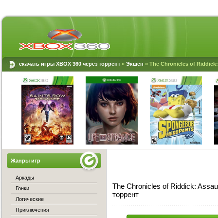
скачать игры XBOX 360 через торрент
»
Экшен
» The Chronicles of Riddic
Жанры игр
Аркады
The Chronicles of Riddick: Ass
Гонки
торрент
Логические
Приключения