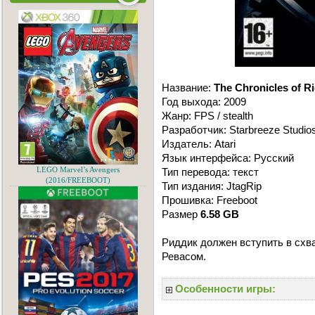
Название:
The Chronicles of R
Год выхода: 2009
Жанр: FPS / stealth
Разработчик: Starbreeze Studios
Издатель: Atari
Язык интерфейса: Русский
LEGO Marvel’s Avengers
Тип перевода: текст
(2016/FREEBOOT)
Тип издания: JtagRip
Прошивка: Freeboot
Размер
6.58 GB
Риддик должен вступить в схв
Ревасом.
Особенности игры: