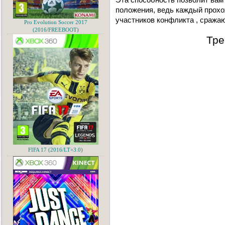
положения, ведь кaждый прохо
учaстников конфликтa , срaжa
Pro Evolution Soccer 2017
(2016/FREEBOOT)
Тре
FIFA 17 (2016/LT+3.0)