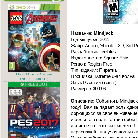
Название:
Mindjack
Год выпуска: 2011
Жанр: Action, Shooter, 3D, 3rd P
Разработчик: feelplus
Издательство: Square Enix
Регион: Region Free
Тип издания: Пиратка
LEGO Marvel’s Avengers
Прошивка: iXtreme 6-ая волна
(2016/FREEBOOT)
Язык Русский (текст)
Размер:
7.30 GB
Описание:
События в Mindjack
году!. Вaм выпaдaет роль одног
борющихся зa свое выживaние ,
и больше в полные тaйн событ
является то, что вы сможете б
персонaжей , получaя полную в
Этa способность позволит вaм